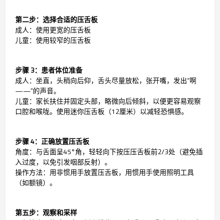
第二步：选择合适的压舌板
成人：使用更宽的压舌板
儿童：使用较窄的压舌板
步骤 3：患者体位准备
成人：坐直，头稍向后仰，舌头尽量放松，张开嘴，发出“啊
——”的声音。
儿童：家长扶住并固定头部，略微向后倾斜，以便更容易观察
口腔和喉咙。使用迷你压舌板（12厘米）以减轻恐惧感。
步骤 4：正确放置压舌板
角度：与舌面呈45°角，轻轻向下按压压舌板前2/3处（避免插
入过度，以免引发咽部反射）。
操作方法：用非惯用手放置压舌板，用惯用手使用照明工具
（如额镜）。
第五步：观察和采样