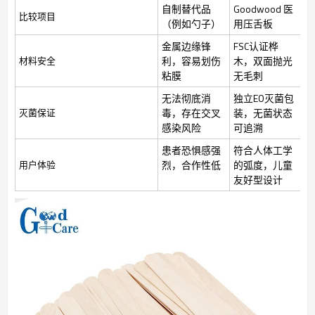
自制替代品
Goodwood 医
比较项目
（例如勺子）
用压舌板
金属边缘锋
FSC认证桦
材料安全
利，容易划伤
木，双面抛光
粘膜
无毛刺
无法彻底消
独立EO灭菌包
灭菌保证
毒，存在交叉
装，无菌状态
感染风险
可追溯
患者恐惧感强
符合人体工学
用户体验
烈，合作性低
的弧度，儿童
友好型设计