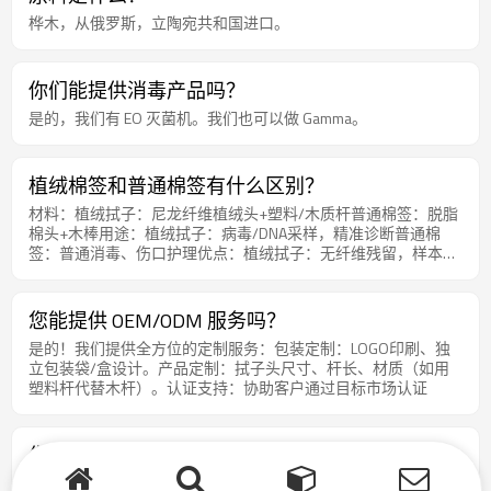
桦木，从俄罗斯，立陶宛共和国进口。
你们能提供消毒产品吗？
是的，我们有 EO 灭菌机。我们也可以做 Gamma。
植绒棉签和普通棉签有什么区别？
材料：植绒拭子：尼龙纤维植绒头+塑料/木质杆普通棉签：脱脂
棉头+木棒用途：植绒拭子：病毒/DNA采样，精准诊断普通棉
签：普通消毒、伤口护理优点：植绒拭子：无纤维残留，样本回
收率高普通棉签：经济实惠、用途广泛
您能提供 OEM/ODM 服务吗？
是的！我们提供全方位的定制服务：包装定制：LOGO印刷、独
立包装袋/盒设计。产品定制：拭子头尺寸、杆长、材质（如用
塑料杆代替木杆）。认证支持：协助客户通过目标市场认证
你们的主要产品是什么？
医用棉签：木质棒+医用级脱脂棉，适用于伤口消毒、标本采集