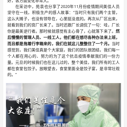
好，各方面变化非常大。”
在采访中，苑袁也分享了2020年11月份疫情期间美佳人员
坚守在一线，积极生产的感人故事：“
只有
当时
我们两个主管，
这么大摊子，
没有领导在，
也
心里挺没底的。再次从厂区出来，
就看到我们的宫厂长来了。当时还跟厂长调侃了一句：哇，厂长
你是最美逆行者。那时候就感觉有主心骨了，心就落下来了。
然
后慢慢的管理人员、一线工人，他们都在想尽各种办法来上班，
而且都是拖着行李箱来的，我们在就这儿整整住了一个月。
当时
感觉到，
我们美佳真是个大家庭，我们的团队很团结，我们每一
个人都在用心的、努力的为了这个抗击疫情奉献我们的一份力
元旦的时候我们也在这儿过的，整个美佳，我们所有的工人
量。
都在食堂包饺子。放眼望去，食堂里面全是饺子宴，是非常壮观
的。
”