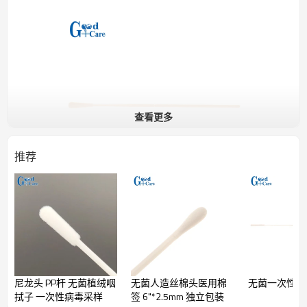
查看更多
推荐
姓名
描述
包装
送货
100袋/箱
无菌
咽
10箱/箱
全额付款后 7
纸塑包装
植绒拭子
最小起订量：
天
100 箱
尼龙头 PP杆 无菌植绒咽
无菌人造丝棉头医用棉
无菌一次性 
拭子 一次性病毒采样
签 6"*2.5mm 独立包装